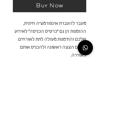
Buy Now
מעבר להעברת אינפורמציה חיונית,
ההזמנות הן גם ״כרטיס הכניסה״ לאירוע
שלכם והזדמנות מעולה לתת לאורחים
שלכם הצצה ראשונה ולהכניס אותם
לאווירה.
הזמנות מתוך הקולקציה - נוגעות במגוון
רחב של סגנונות - מכפרי פרחוני לגלאם
נוצץ, בכדי שתוכלו בקלות למצוא את
הסגנון המדוייק בשבילכם!
סוגי נייר
נייר נטול עץ - זהו נייר לבן במיוחד,
בעובי 300 גרם. נייר קלאסי, חלק
ואחיד המתאים לכל סוגי ההדפסות.