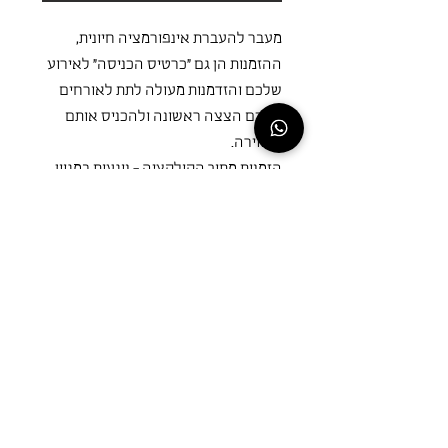
מעבר להעברת אינפורמציה חיונית,
ההזמנות הן גם ״כרטיס הכניסה״ לאירוע
שלכם והזדמנות מעולה לתת לאורחים
שלכם הצצה ראשונה ולהכניס אותם
לאווירה.
הזמנות מתוך הקולקציה - נוגעות במגוון
רחב של סגנונות - מכפרי פרחוני לגלאם
נוצץ, בכדי שתוכלו בקלות למצוא את
הסגנון המדוייק בשבילכם!
סוגי נייר
נייר נטול עץ - זהו נייר לבן במיוחד,
בעובי 300 גרם. נייר קלאסי, חלק
ואחיד המתאים לכל סוגי ההדפסות.
Let's Get Married
עובד מצויין בהדפסי טקסטים גדולים
Kaplan St